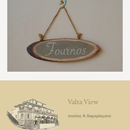
Valta View
σουίτες & διαμερίσματα