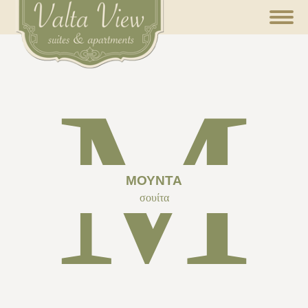
Μ
ΜΟΎΝΤΑ
σουίτα